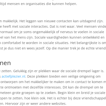
 altijd mensen en organisaties die kunnen helpen.
even makkelijk. Het leggen van nieuwe contacten kan uitdagend zijn.
e heeft met sociale interacties. Dat is niet waar. Veel mensen vind
 normaal om je soms ongemakkelijk of nerveus te voelen in sociale
deel van het mens-zijn. Sociale vaardigheden kunnen ontwikkeld en
 comfortabel te worden in sociale situaties. Het belangrijkste is o
ast je dus niet en wees jezelf. Op die manier trek je de echte vrien
nnen
 zetten. Gelukkig zijn er plekken waar de sociale drempel lager is.
s
actiefplezier.nl
. Deze plekken bieden een veilige omgeving om
l ontworpen om het makkelijker te maken om in contact te komen 
te ontmoeten met dezelfde interesses. Dit kan de drempel om te
t meteen grote groepen op te zoeken. Begin klein en breid je sociale
ppen te zetten, hoe klein ook. Het is echter bij deze vriendschappel
en. Hiervoor zijn er weer andere websites.