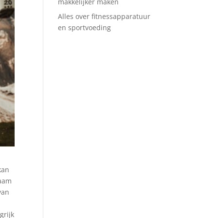
makkelijker maken
Alles over fitnessapparatuur
en sportvoeding
kan
zaam
van
grijk