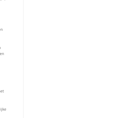
en
m
den
met
ijke