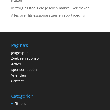
maken
verzorgingstools die je leven makkelijker maken
Alles over fitnessapparatuur en sportvoeding
Pagina’s
Jeugdsport
Zoek een sponsor
Acties
Sponsor ideeën
Vrienden
Contact
Categoriën
Fitness