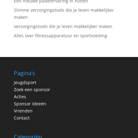
Een nieuwe padelervaring in Putten
Slimme verzorgingstools die je leven makkelijker
maken
verzorgingstools die je leven makkelijker maken
Alles over fitnessapparatuur en sportvoeding
Pagina’s
Jeugdsport
Zoek een sponsor
Acties
Sponsor ideeën
Vrienden
Contact
Categoriën