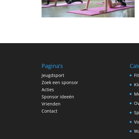
Pagina’s
Cat
Jeugdsport
Fi
Zoek een sponsor
Kl
Acties
Me
Sponsor ideeën
Ov
Vrienden
Contact
Sp
Vo
Wa