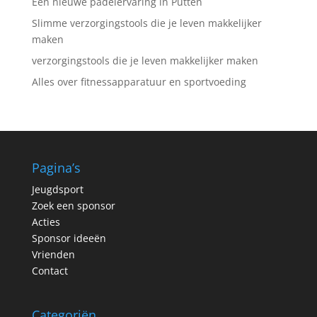
Een nieuwe padelervaring in Putten
Slimme verzorgingstools die je leven makkelijker
maken
verzorgingstools die je leven makkelijker maken
Alles over fitnessapparatuur en sportvoeding
Pagina’s
Jeugdsport
Zoek een sponsor
Acties
Sponsor ideeën
Vrienden
Contact
Categoriën