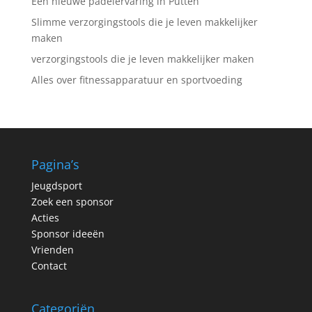
Een nieuwe padelervaring in Putten
Slimme verzorgingstools die je leven makkelijker
maken
verzorgingstools die je leven makkelijker maken
Alles over fitnessapparatuur en sportvoeding
Pagina’s
Jeugdsport
Zoek een sponsor
Acties
Sponsor ideeën
Vrienden
Contact
Categoriën